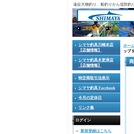
遠征大物釣り、船釣りから堤防釣
ご利用案内
｜
お問い合せ
シマヤ釣具川崎本店
ホー
【店舗情報】
ップ
シマヤ釣具木更津店
商
【店舗情報】
特定商取引法表示
シマヤ釣具 Facebook
今月の定休日
リンク集
ログイン
新規登録はこちら