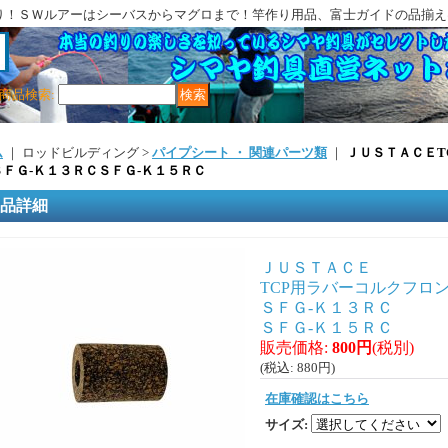
り！ＳＷルアーはシーバスからマグロまで！竿作り用品、富士ガイドの品揃え
商品検索
:
ム
｜ ロッドビルディング >
パイプシート ・ 関連パーツ類
｜
ＪＵＳＴＡＣＥT
ＳＦＧ-Ｋ１３ＲＣＳＦＧ-Ｋ１５ＲＣ
品詳細
ＪＵＳＴＡＣＥ
TCP用ラバーコルクフロ
ＳＦＧ-Ｋ１３ＲＣ
ＳＦＧ-Ｋ１５ＲＣ
販売価格
:
800円
(税別)
(税込
:
880円
)
在庫確認はこちら
サイズ
: