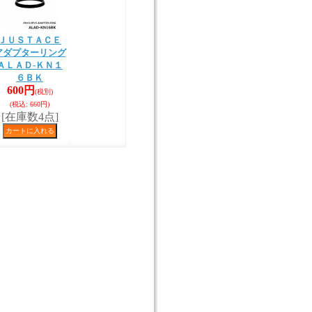
ＪＵＳＴＡＣＥ
アダプターリング
ＡＬＡＤ-ＫＮ１
６ＢＫ
600円
(税別)
(税込
:
660円)
[在庫数4点]