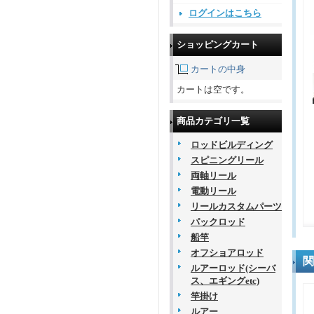
ログインはこちら
ショッピングカート
カートの中身
カートは空です。
商品カテゴリ一覧
ロッドビルディング
スピニングリール
両軸リール
電動リール
リールカスタムパーツ
パックロッド
船竿
オフショアロッド
関
ルアーロッド(シーバ
ス、エギングetc)
竿掛け
ルアー