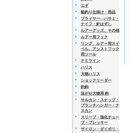
エギ
船釣り仕掛け・用品
プライヤー・ハサミ・
ナイフ・針はずし
ルアーグッズ、その他
ルアー用フック
リング、ルアー用スイ
ベル、アシストフック
用ツール
ＰＥライン
ハリス
大物ハリス
ショックリーダー
釣鈎
泳がせ大物用 鈎
サルカン・スナップ・
ブランチハンガー・ナ
スカン
スリーブ・強化チュー
ブ・プレッサー
ザイロン・ダイポリ・