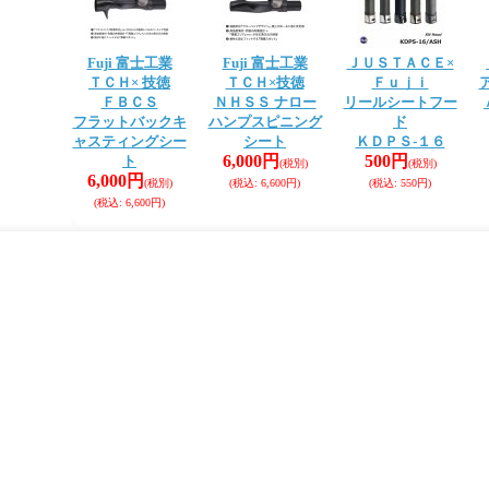
Fuji 富士工業
Fuji 富士工業
ＪＵＳＴＡＣＥ×
ＴＣＨ× 技徳
ＴＣＨ×技徳
Ｆｕｊｉ
ＦＢＣＳ
ＮＨＳＳ ナロー
リールシートフー
フラットバックキ
ハンプスピニング
ド
ャスティングシー
シート
ＫＤＰＳ-１６
6,000円
500円
ト
(税別)
(税別)
6,000円
(税別)
(税込
:
6,600円)
(税込
:
550円)
(税込
:
6,600円)