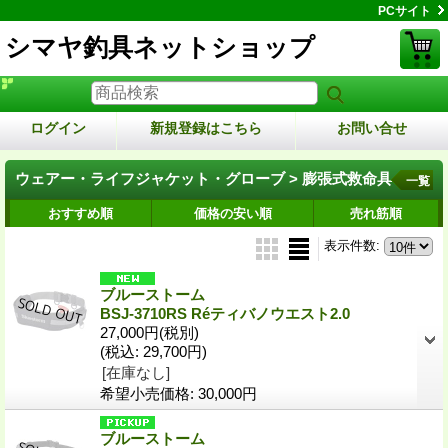
PCサイト
シマヤ釣具ネットショップ
ログイン
新規登録はこちら
お問い合せ
ウェアー・ライフジャケット・グローブ > 膨張式救命具
一覧
おすすめ順
価格の安い順
売れ筋順
表示件数
:
ブルーストーム
BSJ-3710RS Réティバノウエスト2.0
27,000円
(税別)
(税込
:
29,700円)
[在庫なし]
希望小売価格
:
30,000円
ブルーストーム