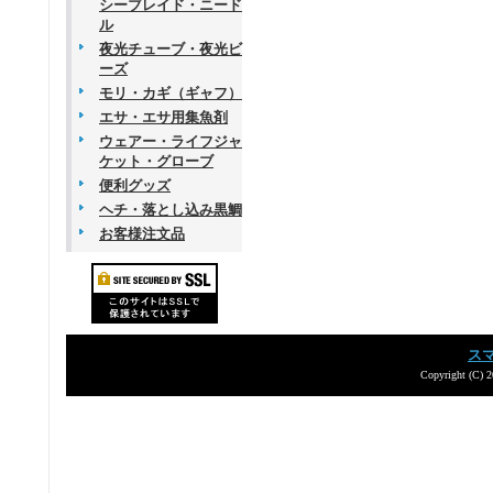
シーブレイド・ニード
ル
夜光チューブ・夜光ビ
ーズ
モリ・カギ（ギャフ）
エサ・エサ用集魚剤
ウェアー・ライフジャ
ケット・グローブ
便利グッズ
ヘチ・落とし込み黒鯛
お客様注文品
ス
Copyright (C) 