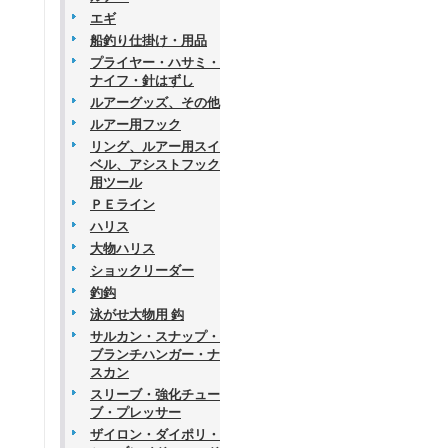
エギ
船釣り仕掛け・用品
プライヤー・ハサミ・
ナイフ・針はずし
ルアーグッズ、その他
ルアー用フック
リング、ルアー用スイ
ベル、アシストフック
用ツール
ＰＥライン
ハリス
大物ハリス
ショックリーダー
釣鈎
泳がせ大物用 鈎
サルカン・スナップ・
ブランチハンガー・ナ
スカン
スリーブ・強化チュー
ブ・プレッサー
ザイロン・ダイポリ・