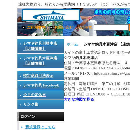
遠征大物釣り、船釣りから堤防釣り！ＳＷルアーはシーバスから
ご利用案内
｜
お問い合せ
商品検索
:
シマヤ釣具川崎本店
ホーム
｜
シマヤ釣具木更津店 【店
【店舗情報】
ガイドの富士工業認定ロッドビルダー
シマヤ釣具木更津店
シマヤ釣具木更津店
住所：千葉県木更津市ほたる野４－４
【店舗情報】
電話：0438-30-5841 FAX：0438-30-584
メールアドレス：info.smy.shimaya@gmai
特定商取引法表示
営業時間
定休日 毎週月曜日 第二の月曜､火
シマヤ釣具 Facebook
火曜日～土曜日 OPEN 10:00 ～ CLOSED 
日曜日･祭日 OPEN 10:00 ～ CLOSED 18
今月の定休日
大きな地図で見る
リンク集
ログイン
新規登録はこちら