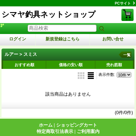
PCサイト
シマヤ釣具ネットショップ
ログイン
新規登録はこちら
お問い合せ
ルアー > スミス
一覧
おすすめ順
価格の安い順
売れ筋順
表示件数
:
該当商品はありません
(0件/0件)
ホーム
|
ショッピングカート
特定商取引法表示
|
ご利用案内