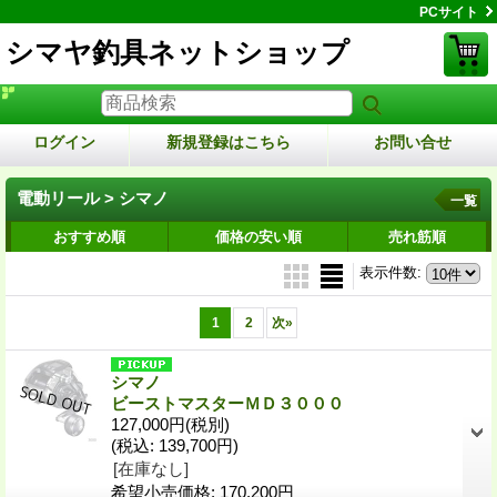
PCサイト
シマヤ釣具ネットショップ
ログイン
新規登録はこちら
お問い合せ
電動リール > シマノ
一覧
おすすめ順
価格の安い順
売れ筋順
表示件数
:
1
2
次
»
シマノ
ビーストマスターＭＤ３０００
127,000円
(税別)
(税込
:
139,700円)
[在庫なし]
希望小売価格
:
170,200円