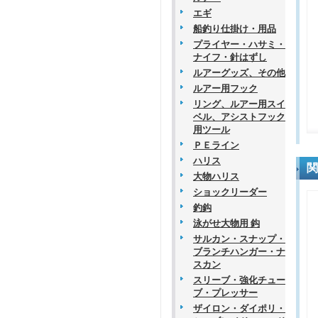
エギ
船釣り仕掛け・用品
プライヤー・ハサミ・
ナイフ・針はずし
ルアーグッズ、その他
ルアー用フック
リング、ルアー用スイ
ベル、アシストフック
用ツール
ＰＥライン
ハリス
関
大物ハリス
ショックリーダー
釣鈎
泳がせ大物用 鈎
サルカン・スナップ・
ブランチハンガー・ナ
スカン
スリーブ・強化チュー
ブ・プレッサー
ザイロン・ダイポリ・