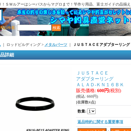
り！ＳＷルアーはシーバスからマグロまで！竿作り用品、富士ガイドの品揃え
商品検索
:
ム
｜ ロッドビルディング >
メタルパーツ
｜
ＪＵＳＴＡＣＥアダプターリング 
品詳細
ＪＵＳＴＡＣＥ
アダプターリング
ＡＬＡＤ-ＫＮ１６ＢＫ
販売価格
:
600円
(税別)
(税込
:
660円
)
[在庫数4点]
数量
:
返品特約に関する重要事項