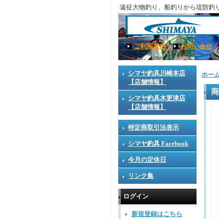
遠征大物釣り、船釣りから堤防釣
ご利用案内
｜
お問い合せ
シマヤ釣具川崎本店
ホー
【店舗情報】
商
シマヤ釣具木更津店
【店舗情報】
特定商取引法表示
シマヤ釣具 Facebook
今月の定休日
リンク集
ログイン
新規登録はこちら