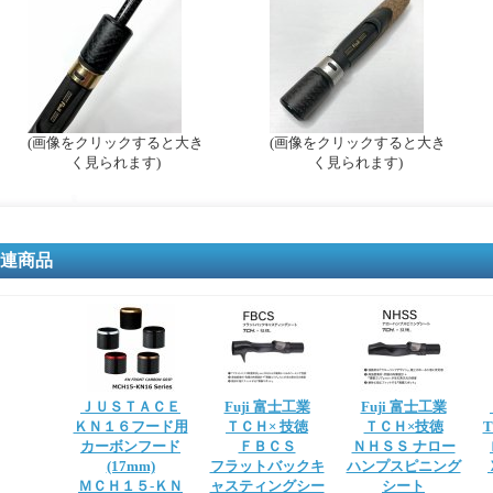
(画像をクリックすると大き
(画像をクリックすると大き
く見られます)
く見られます)
連商品
ＪＵＳＴＡＣＥ
Fuji 富士工業
Fuji 富士工業
ＫＮ１６フード用
ＴＣＨ× 技徳
ＴＣＨ×技徳
カーボンフード
ＦＢＣＳ
ＮＨＳＳ ナロー
(17mm)
フラットバックキ
ハンプスピニング
ＭＣＨ１５-ＫＮ
ャスティングシー
シート