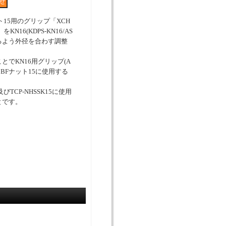
15用のグリップ「XCH
をKN16(KDPS-KN16/AS
るよう外径を合わす調整
でKN16用グリップ(A
)をBFナット15に使用する
及びTCP-NHSSK15に使用
とです。