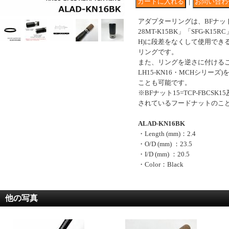
｜
アダプターリングは、BFナット
28MT-K15BK」「SFG-K15RC」
H)に段差をなくして使用でき
リングです。
また、リングを逆さに付けること
LH15-KN16・MCHシリーズ
ことも可能です。
※BFナット15=TCP-FBCSK15
されているフードナットのこ
ALAD-KN16BK
・Length (mm)：2.4
・O/D (mm) ：23.5
・I/D (mm) ：20.5
・Color：Black
他の写真