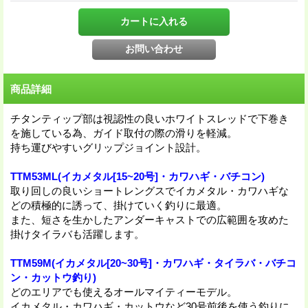
商品詳細
チタンティップ部は視認性の良いホワイトスレッドで下巻き
を施している為、ガイド取付の際の滑りを軽減。
持ち運びやすいグリップジョイント設計。
TTM53ML(イカメタル[15~20号]・カワハギ・バチコン)
取り回しの良いショートレングスでイカメタル・カワハギな
どの積極的に誘って、掛けていく釣りに最適。
また、短さを生かしたアンダーキャストでの広範囲を攻めた
掛けタイラバも活躍します。
TTM59M(イカメタル[20~30号]・カワハギ・タイラバ・バチコ
ン・カットウ釣り)
どのエリアでも使えるオールマイティーモデル。
イカメタル・カワハギ・カットウなど30号前後を使う釣りに