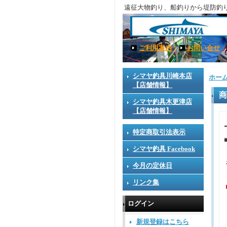
遠征大物釣り、船釣りから堤防釣
ご利用案内
｜
お問い合せ
シマヤ釣具川崎本店
ホー
【店舗情報】
商
シマヤ釣具木更津店
【店舗情報】
特定商取引法表示
シマヤ釣具 Facebook
今月の定休日
リンク集
ログイン
新規登録はこちら