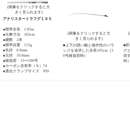
(画像をクリックすると大
きく見られます)
アナリスタートラフグ１９５
●標準全長 1.95m
(画像をクリックすると大
●仕舞寸法 103cm
きく見られます)
●継数 2本
●標準自重 115g
■上下の誘い幅と操作性のバラ
■即
●先径 0.9mm
ンスを追求した全長195cm（3
グ
●元径 10.8mm
0号錘負荷時）
現
●錘負荷 15〜100号
時
●カーボン含有率（％）74
●適合クランプサイズ SSS