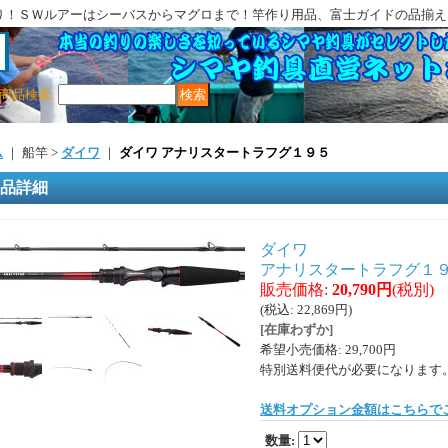
り！ＳＷルアーはシーバスからマグロまで！竿作り用品、富士ガイドの品揃え
商品検索
:
ム
｜ 船竿 >
ダイワ
｜
ダイワ アナリスタートラフグ１９５
品詳細
ダイワ
アナリスタートラフグ１
販売価格
:
20,790円
(税別)
(税込
:
22,869円
)
[在庫わずか]
希望小売価格
:
29,700円
特別送料便代が必要になります
送料オプション金額はこちらで
数量
: