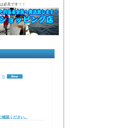
は必見です！！
９５
。
ご確認ください。