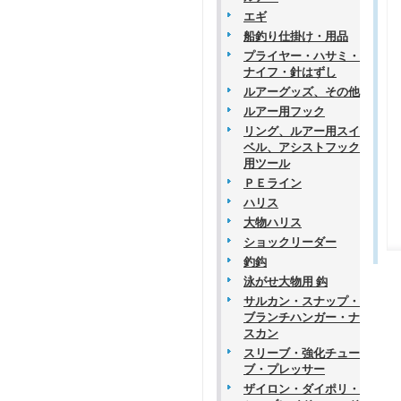
エギ
船釣り仕掛け・用品
プライヤー・ハサミ・
ナイフ・針はずし
ルアーグッズ、その他
ルアー用フック
リング、ルアー用スイ
ベル、アシストフック
用ツール
ＰＥライン
ハリス
大物ハリス
ショックリーダー
釣鈎
泳がせ大物用 鈎
サルカン・スナップ・
ブランチハンガー・ナ
スカン
スリーブ・強化チュー
ブ・プレッサー
ザイロン・ダイポリ・