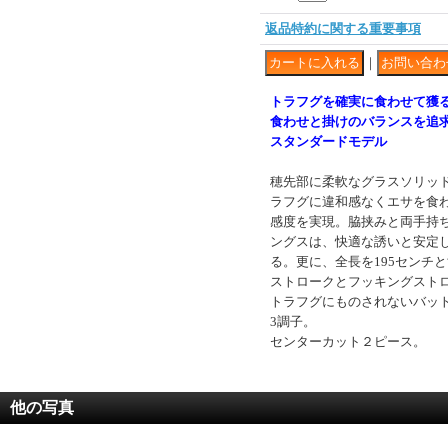
返品特約に関する重要事項
｜
トラフグを確実に食わせて獲
食わせと掛けのバランスを追
スタンダードモデル
穂先部に柔軟なグラスソリッ
ラフグに違和感なくエサを食
感度を実現。脇挟みと両手持
ングスは、快適な誘いと安定
る。更に、全長を195センチ
ストロークとフッキングスト
トラフグにものされないバッ
3調子。
センターカット２ピース。
他の写真