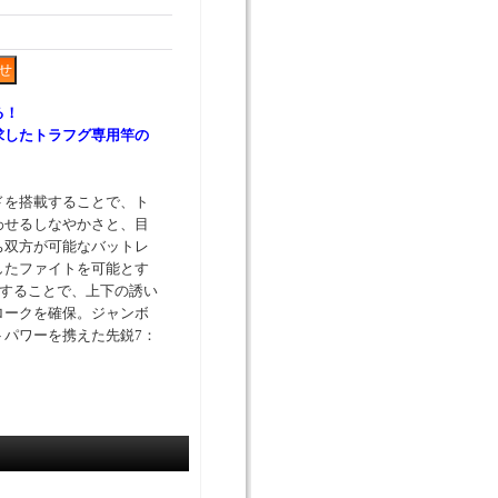
る！
求したトラフグ専用竿の
ドを搭載することで、ト
わせるしなやかさと、目
ち双方が可能なバットレ
したファイトを可能とす
とすることで、上下の誘い
ロークを確保。ジャンボ
トパワーを携えた先鋭7：