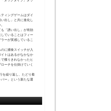
”「ダックダイブ」ダウ
スティングゲームはダイ
誘い出し」と共に進化し
い。
ても「誘い出し」が有効
在していることはフィー
グラーが実感しているこ
るのに捕食スイッチが入
バイトはあるがなかなか
まで獲りきれなかったヒ
プローチを仕掛けていく
釣行を繰り返し、たどり着
ッパー」という新たな選