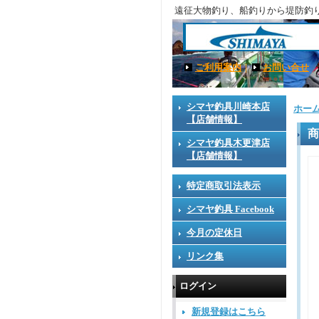
遠征大物釣り、船釣りから堤防釣
ご利用案内
｜
お問い合せ
シマヤ釣具川崎本店
ホー
【店舗情報】
商
シマヤ釣具木更津店
【店舗情報】
特定商取引法表示
シマヤ釣具 Facebook
今月の定休日
リンク集
ログイン
新規登録はこちら