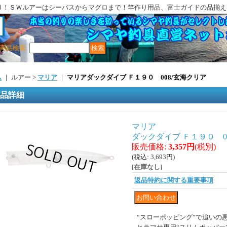
り！ＳＷルアーはシーバスからマグロまで！竿作り用品、富士ガイドの品揃え
商品検索
:
ム
｜ ルアー >
マリア
｜
マリアダックダイブ Ｆ１９０ 008/玄海クリア
品詳細
マリア
ダックダイブ Ｆ１９０ 0
販売価格
:
3,357円
(税別)
(税込
:
3,693円
)
[在庫なし]
返品特約に関する重要事項
“スローポッピング”で追いの