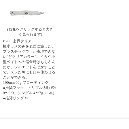
(画像をクリックすると大き
く見られます)
B28C 玄界クリア
極小ラメのみを表面に施した、
プラスチックでしか表現できな
い“どクリアカラー”。イカや小
型ベイトへの偏食時はもちろん
だが、シルエットをぼかすこと
で、スレた魚にも口を使わせる
ことができる。
190mm 60g フローティング
●推奨フック トリプル太軸 #2/
0〜3/0、シングル 4〜7g（1本）
●推奨リング #7