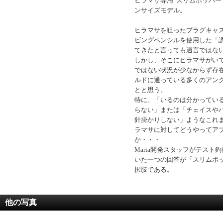
ヒラマサ専用“スリムポッパー
ンサイズモデル。
ヒラマサを狙ったプラグキャ
ビングペンシルを使用した「
てきたと言っても過言ではな
しかし、そこにヒラマサがい
ではない状況が少なからず存
ルドに通っている多くのアン
とと思う。
特に、「いるのは分かってい
らない」または「チェイスや
針掛かりしない」ようなこれ
ラマサに対してどうやってア
か・・・
Maria開発スタッフがテスト
いた一つの回答が「スリムポ
択肢である。
他の写真