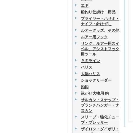
エギ
船釣り仕掛け・用品
プライヤー・ハサミ・
ナイフ・針はずし
ルアーグッズ、その他
ルアー用フック
リング、ルアー用スイ
ベル、アシストフック
用ツール
ＰＥライン
ハリス
大物ハリス
ショックリーダー
釣鈎
泳がせ大物用 鈎
サルカン・スナップ・
ブランチハンガー・ナ
スカン
スリーブ・強化チュー
ブ・プレッサー
ザイロン・ダイポリ・