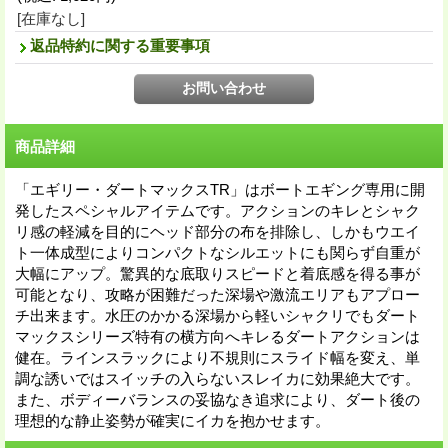
[在庫なし]
返品特約に関する重要事項
商品詳細
「エギリー・ダートマックスTR」はボートエギング専用に開
発したスペシャルアイテムです。アクションのキレとシャク
リ感の軽減を目的にヘッド部分の布を排除し、しかもウエイ
ト一体成型によりコンパクトなシルエットにも関らず自重が
大幅にアップ。驚異的な底取りスピードと着底感を得る事が
可能となり、攻略が困難だった深場や激流エリアもアプロー
チ出来ます。水圧のかかる深場から軽いシャクリでもダート
マックスシリーズ特有の横方向へキレるダートアクションは
健在。ラインスラックにより不規則にスライド幅を変え、単
調な誘いではスイッチの入らないスレイカに効果絶大です。
また、ボディーバランスの妥協なき追求により、ダート後の
理想的な静止姿勢が確実にイカを抱かせます。