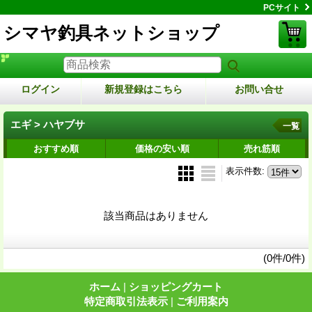
PCサイト
シマヤ釣具ネットショップ
ログイン
新規登録はこちら
お問い合せ
エギ > ハヤブサ
一覧
おすすめ順
価格の安い順
売れ筋順
表示件数
:
該当商品はありません
(0件/0件)
ホーム
|
ショッピングカート
特定商取引法表示
|
ご利用案内