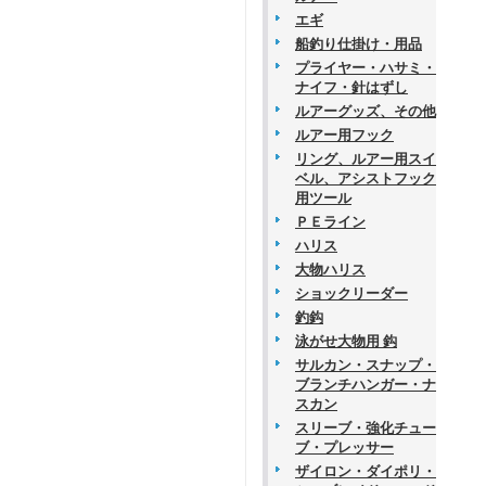
エギ
船釣り仕掛け・用品
プライヤー・ハサミ・
ナイフ・針はずし
ルアーグッズ、その他
ルアー用フック
リング、ルアー用スイ
ベル、アシストフック
用ツール
ＰＥライン
ハリス
大物ハリス
ショックリーダー
釣鈎
泳がせ大物用 鈎
サルカン・スナップ・
ブランチハンガー・ナ
スカン
スリーブ・強化チュー
ブ・プレッサー
ザイロン・ダイポリ・