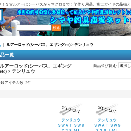
り！ＳＷルアーはシーバスからマグロまで！竿作り用品、富士ガイドの品揃え
商品検索
:
ム
｜
ルアーロッド(シーバス、エギングetc) > テンリュウ
品一覧
ルアーロッド(シーバス、エギング
商品並び替え
:
etc) > テンリュウ
登録アイテム数
:
2件
テンリュウ
テンリュウ
ＳＷＡＴ ＳＷ９
ＳＷＡＴ ＳＷ９
７２Ｓ-ＭＬ
３２Ｓ-ＬＭＬ