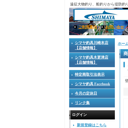
遠征大物釣り、船釣りから堤防釣
ご利用案内
｜
お問い合せ
シマヤ釣具川崎本店
ホー
【店舗情報】
商
シマヤ釣具木更津店
【店舗情報】
特定商取引法表示
シマヤ釣具 Facebook
今月の定休日
リンク集
ログイン
新規登録はこちら